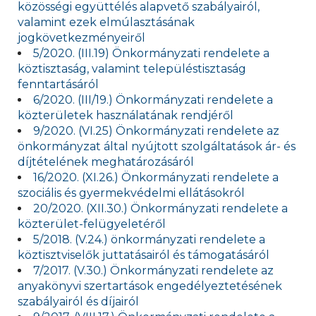
közösségi együttélés alapvető szabályairól,
valamint ezek elmúlasztásának
jogkövetkezményeiről
5/2020. (III.19) Önkormányzati rendelete a
köztisztaság, valamint településtisztaság
fenntartásáról
6/2020. (III/19.) Önkormányzati rendelete a
közterületek használatának rendjéről
9/2020. (VI.25) Önkormányzati rendelete az
önkormányzat által nyújtott szolgáltatások ár- és
díjtételének meghatározásáról
16/2020. (XI.26.) Önkormányzati rendelete a
szociális és gyermekvédelmi ellátásokról
20/2020. (XII.30.) Önkormányzati rendelete a
közterület-felügyeletéről
5/2018. (V.24.) önkormányzati rendelete a
köztisztviselők juttatásairól és támogatásáról
7/2017. (V.30.) Önkormányzati rendelete az
anyakönyvi szertartások engedélyeztetésének
szabályairól és díjairól