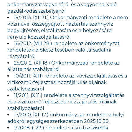
önkormányzat vagyonáról és a vagyonnal való
gazdálkodás szabályairól
19/2013. (XII.31.) Önkormányzati rendelete a nem
közművel összegyűjtött háztartási szennyvíz
begyűjtésére, elszállítására és elhelyezésére
irányuló közszolgáltatásról
18/2012. (VIII.28.) rendelete az önkormányzati
rendeletek előkészítésében való társadalmi
részvételről
25/2012. (XII.18.) Önkormányzati rendelete az
állattartás szabályairól
10/2011. (X.11) rendelete az ivóvízszolgáltatás és a
víziközmű-fejlesztési hozzájárulás díjainak
szabályozásáról
11/2011. (X.11.) rendelete a szennyvízszolgáltatás
és a víziközmű-fejlesztési hozzájárulás díjainak
szabályozásáról
17/2010. (XII.17.) önkormányzati rendelet a helyi
adókról egységes szerkezetben 2025.10.30.
1/2008. (I.23.) rendelete a köztisztviselők