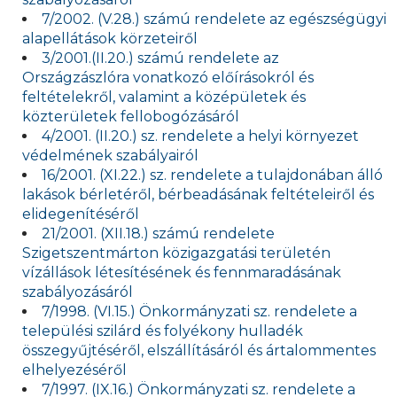
7/2002. (V.28.) számú rendelete az egészségügyi
alapellátások körzeteiről
3/2001.(II.20.) számú rendelete az
Országzászlóra vonatkozó előírásokról és
feltételekről, valamint a középületek és
közterületek fellobogózásáról
4/2001. (II.20.) sz. rendelete a helyi környezet
védelmének szabályairól
16/2001. (XI.22.) sz. rendelete a tulajdonában álló
lakások bérletéről, bérbeadásának feltételeiről és
elidegenítéséről
21/2001. (XII.18.) számú rendelete
Szigetszentmárton közigazgatási területén
vízállások létesítésének és fennmaradásának
szabályozásáról
7/1998. (VI.15.) Önkormányzati sz. rendelete a
települési szilárd és folyékony hulladék
összegyűjtéséről, elszállításáról és ártalommentes
elhelyezéséről
7/1997. (IX.16.) Önkormányzati sz. rendelete a