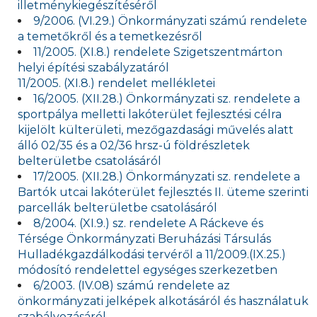
illetménykiegészítéséről
9/2006. (VI.29.) Önkormányzati számú rendelete
a temetőkről és a temetkezésről
11/2005. (XI.8.) rendelete Szigetszentmárton
helyi építési szabályzatáról
11/2005. (XI.8.) rendelet mellékletei
16/2005. (XII.28.) Önkormányzati sz. rendelete a
sportpálya melletti lakóterület fejlesztési célra
kijelölt külterületi, mezőgazdasági művelés alatt
álló 02/35 és a 02/36 hrsz-ú földrészletek
belterületbe csatolásáról
17/2005. (XII.28.) Önkormányzati sz. rendelete a
Bartók utcai lakóterület fejlesztés II. üteme szerinti
parcellák belterületbe csatolásáról
8/2004. (XI.9.) sz. rendelete A Ráckeve és
Térsége Önkormányzati Beruházási Társulás
Hulladékgazdálkodási tervéről a 11/2009.(IX.25.)
módosító rendelettel egységes szerkezetben
6/2003. (IV.08) számú rendelete az
önkormányzati jelképek alkotásáról és használatuk
szabályozásáról