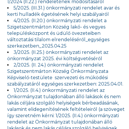
1/2024 (II.22.) rendeletének módosításáról
5/2025. (III.31.) önkormányzati rendelet avar és
kerti hulladék égetésének helyi szabályairól
4/2025. (II.20.) önkormányzati rendelet a
Szigetszentmárton Község lakó- és vegyes
településközpont és üdülő övezeteiben
változtatási tilalom elrendeléséről_egységes
szerkezetben_2025.04.25
3/2025. (II.25.) önkormányzati rendelet az
önkormányzat 2025. évi költségvetéséről
2/2025. (II. 24.) önkormányzati rendelet
Szigetszentmárton Község Önkormányzata
Képviselő-testülete szervezeti és működési
szabályzatáról egységes szerkezetben: 2025.04.01.
1/2025. (II.4.) önkormányzati rendelet az
Önkormányzat tulajdonában álló lakások és nem
lakás céljára szolgáló helyiségek bérbeadásának,
valamint elidegenítésének feltételeiről (a szöveget
így szeretném kérni: 1/2025. (II.4.) önkormányzati
rendelet az Önkormányzat tulajdonában álló
lakások és nem lakás céljára szolgáló helyiségek