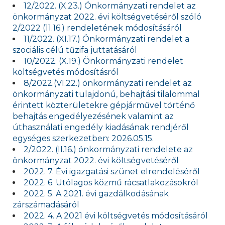
12/2022. (X.23.) Önkormányzati rendelet az
önkormányzat 2022. évi költségvetéséről szóló
2/2022 (11.16.) rendeletének módosításáról
11/2022. (XI.17.) Önkormányzati rendelet a
szociális célú tűzifa juttatásáról
10/2022. (X.19.) Önkormányzati rendelet
költségvetés módosításról
8/2022.(VI.22.) önkormányzati rendelet az
önkormányzati tulajdonú, behajtási tilalommal
érintett közterületekre gépjárművel történő
behajtás engedélyezésének valamint az
úthasználati engedély kiadásának rendjéről
egységes szerkezetben: 2026.05.15.
2/2022. (II.16.) önkormányzati rendelete az
önkormányzat 2022. évi költségvetéséről
2022. 7. Évi igazgatási szünet elrendeléséről
2022. 6. Utólagos közmű rácsatlakozásokról
2022. 5. A 2021. évi gazdálkodásának
zárszámadásáról
2022. 4. A 2021 évi költségvetés módosításáról