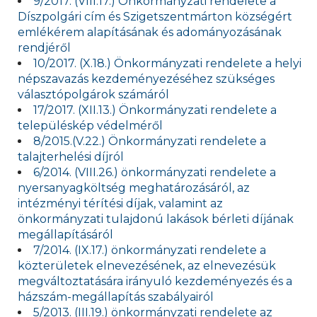
9/2017. (VIII.17.) Önkormányzati rendelete a
Díszpolgári cím és Szigetszentmárton községért
emlékérem alapításának és adományozásának
rendjéről
10/2017. (X.18.) Önkormányzati rendelete a helyi
népszavazás kezdeményezéséhez szükséges
választópolgárok számáról
17/2017. (XII.13.) Önkormányzati rendelete a
településkép védelméről
8/2015.(V.22.) Önkormányzati rendelete a
talajterhelési díjról
6/2014. (VIII.26.) önkormányzati rendelete a
nyersanyagköltség meghatározásáról, az
intézményi térítési díjak, valamint az
önkormányzati tulajdonú lakások bérleti díjának
megállapításáról
7/2014. (IX.17.) önkormányzati rendelete a
közterületek elnevezésének, az elnevezésük
megváltoztatására irányuló kezdeményezés és a
házszám-megállapítás szabályairól
5/2013. (III.19.) önkormányzati rendelete az