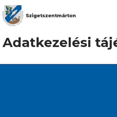
Szigetszentmárton
Adatkezelési táj