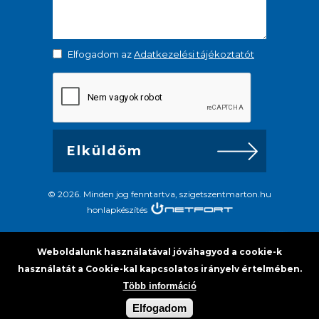
Elfogadom az
Adatkezelési tájékoztatót
© 2026. Minden jog fenntartva, szigetszentmarton.hu
honlapkészítés
Weboldalunk használatával jóváhagyod a cookie-k
használatát a Cookie-kal kapcsolatos irányelv értelmében.
Több információ
Elfogadom