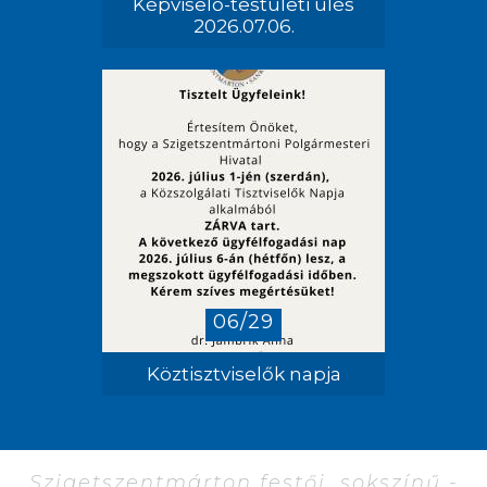
Képviselő-testületi ülés
2026.07.06.
06/29
Köztisztviselők napja
Szigetszentmárton festői, sokszínű -