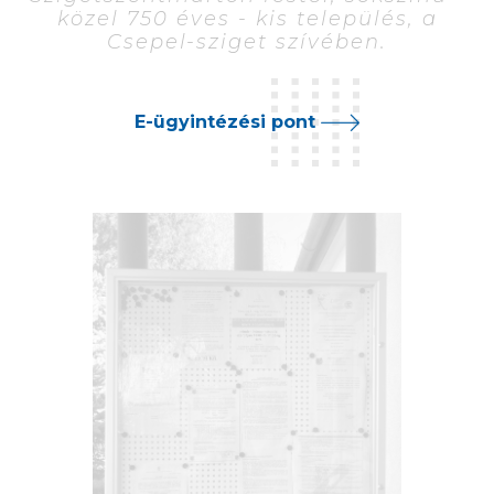
közel 750 éves - kis település, a
Csepel-sziget szívében.
E-ügyintézési pont