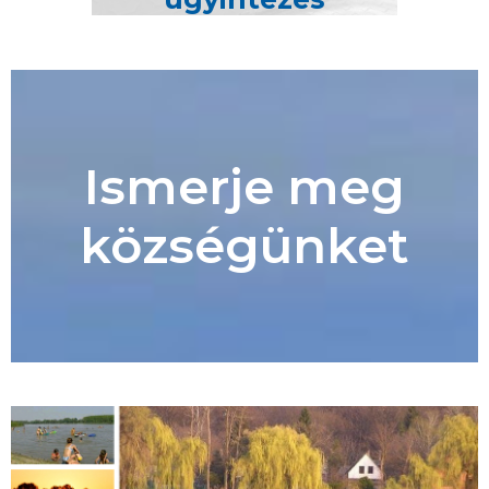
Ismerje meg
községünket