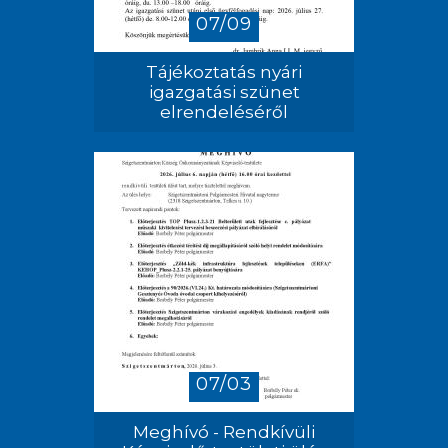
07/09
Tájékoztatás nyári
igazgatási szünet
elrendeléséről
07/03
Meghívó - Rendkívüli