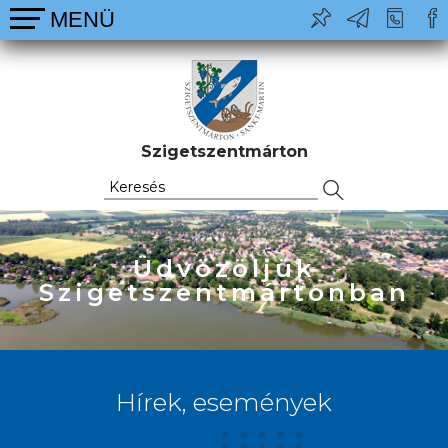
Szigetszentmárton
Üdvözöljük
Szigetszentmártonban
Hírek, események