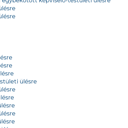
 egybekötött képviselő-testületi ülésre
ülésre
ülésre
lésre
lésre
lésre
stületi ülésre
ülésre
ülésre
ülésre
ülésre
ülésre