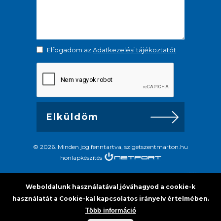
Elfogadom az
Adatkezelési tájékoztatót
© 2026. Minden jog fenntartva, szigetszentmarton.hu
honlapkészítés
Weboldalunk használatával jóváhagyod a cookie-k
használatát a Cookie-kal kapcsolatos irányelv értelmében.
Több információ