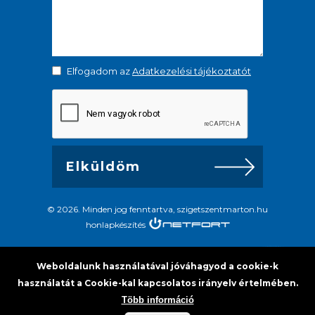
Elfogadom az
Adatkezelési tájékoztatót
© 2026. Minden jog fenntartva, szigetszentmarton.hu
honlapkészítés
Weboldalunk használatával jóváhagyod a cookie-k
használatát a Cookie-kal kapcsolatos irányelv értelmében.
Több információ