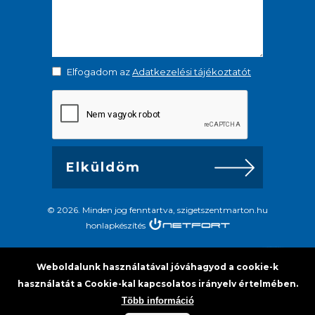
Elfogadom az
Adatkezelési tájékoztatót
© 2026. Minden jog fenntartva, szigetszentmarton.hu
honlapkészítés
Weboldalunk használatával jóváhagyod a cookie-k
használatát a Cookie-kal kapcsolatos irányelv értelmében.
Több információ