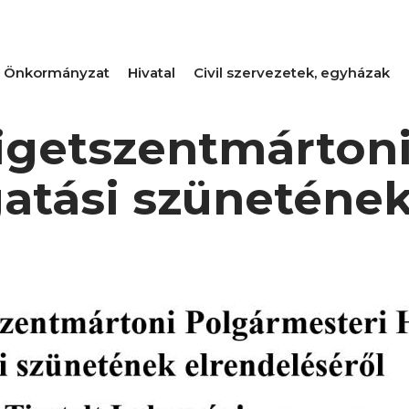
Önkormányzat
Hivatal
Civil szervezetek, egyházak
zigetszentmárton
zgatási szüneténe