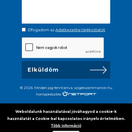
Elfogadom az
Adatkezelési tájékoztatót
© 2026. Minden jog fenntartva, szigetszentmarton.hu
honlapkészítés
Weboldalunk használatával jóváhagyod a cookie-k
használatát a Cookie-kal kapcsolatos irányelv értelmében.
Több információ