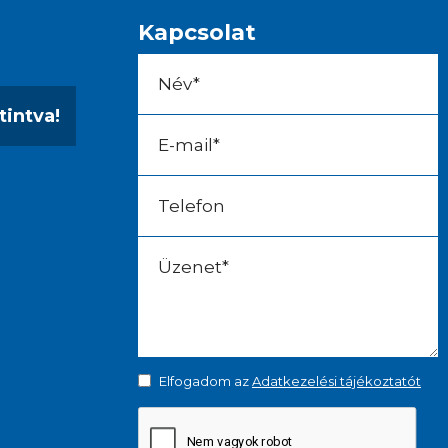
Kapcsolat
tintva!
Elfogadom az
Adatkezelési tájékoztatót