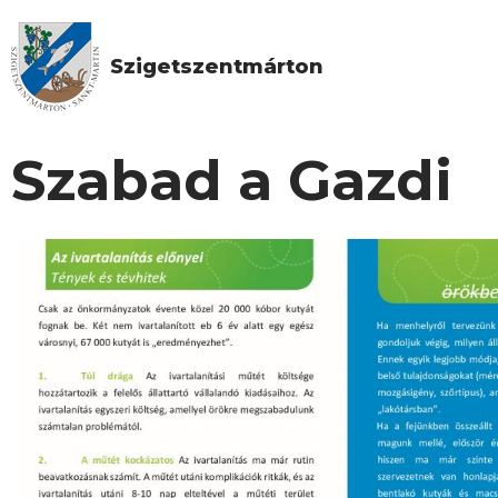
Szigetszentmárton
Szabad a Gazdi