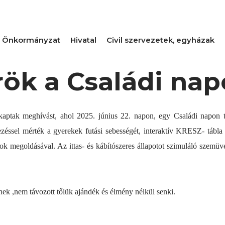
Önkormányzat
Hivatal
Civil szervezetek, egyházak
ök a Családi nap
aptak meghívást, ahol 2025. június 22. napon, egy Családi napon ta
dezéssel mérték a gyerekek futási sebességét, interaktív KRESZ- tábla 
tok megoldásával. Az ittas- és kábítószeres állapotot szimuláló szemüv
ek ,nem távozott tőlük ajándék és élmény nélkül senki.