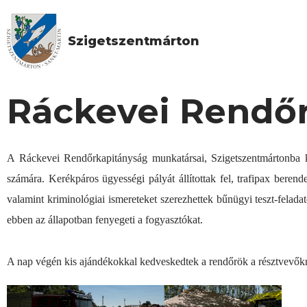
Szigetszentmárton
Ráckevei Rendőr
A Ráckevei Rendőrkapitányság munkatársai, Szigetszentmártonba k
számára. Kerékpáros ügyességi pályát állítottak fel, trafipax beren
valamint kriminológiai ismereteket szerezhettek bűnügyi teszt-felada
ebben az állapotban fenyegeti a fogyasztókat.
A nap végén kis ajándékokkal kedveskedtek a rendőrök a résztvevőkn