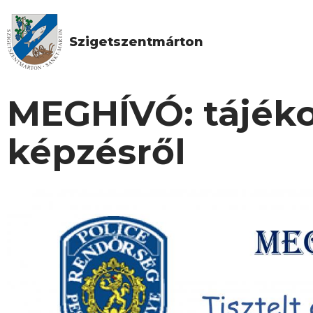
Szigetszentmárton
MEGHÍVÓ: tájéko
képzésről