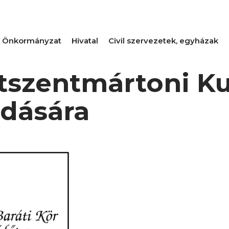
Önkormányzat
Hivatal
Civil szervezetek, egyházak
tszentmártoni Kul
adására