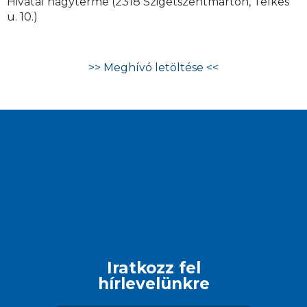
Hivatal nagyterme (2318 Szigetszentmárton, Telkes
u. 10.)
>> Meghívó letöltése <<
Iratkozz fel
hírlevelünkre