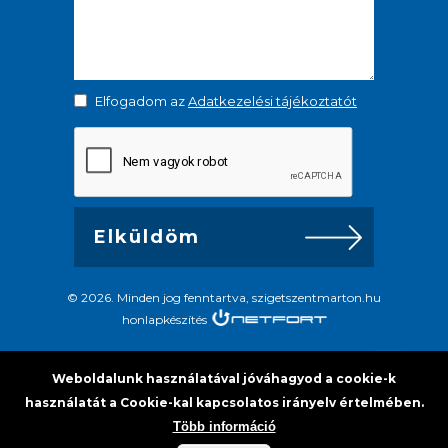
Elfogadom az
Adatkezelési tájékoztatót
© 2026. Minden jog fenntartva, szigetszentmarton.hu
honlapkészítés
Weboldalunk használatával jóváhagyod a cookie-k
használatát a Cookie-kal kapcsolatos irányelv értelmében.
Több információ