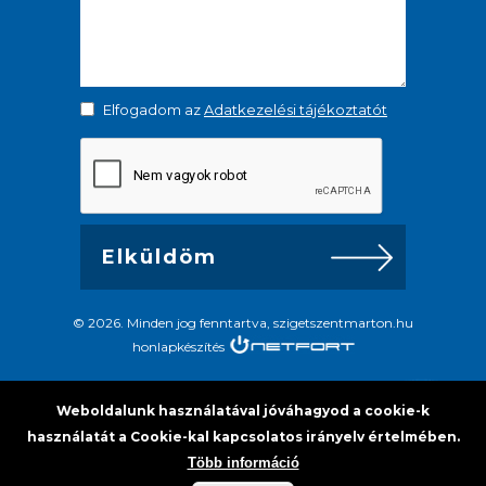
Elfogadom az
Adatkezelési tájékoztatót
© 2026. Minden jog fenntartva, szigetszentmarton.hu
honlapkészítés
Weboldalunk használatával jóváhagyod a cookie-k
használatát a Cookie-kal kapcsolatos irányelv értelmében.
Több információ