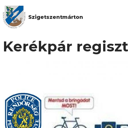
Szigetszentmárton
Kerékpár regisz