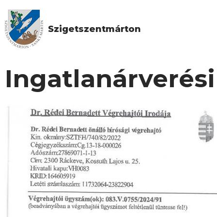
Szigetszentmárton
Ingatlanárverés