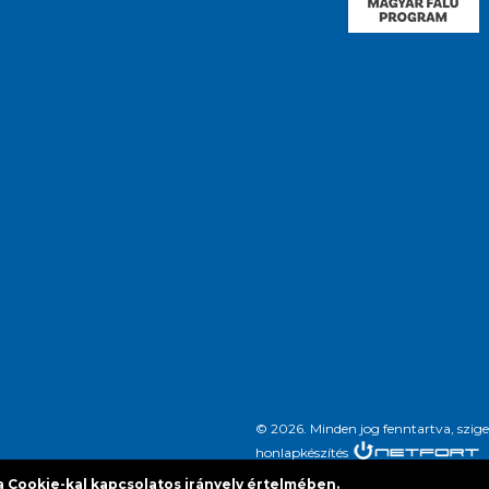
© 2026. Minden jog fenntartva, szi
honlapkészítés
 Cookie-kal kapcsolatos irányelv értelmében.