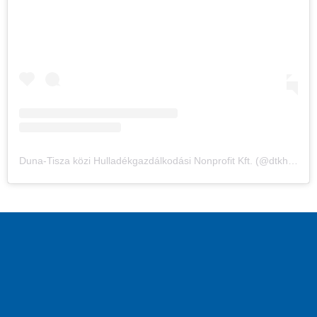
Duna-Tisza közi Hulladékgazdálkodási Nonprofit Kft. (@dtkh_nonprofitkft) által megosztott bejegyzés