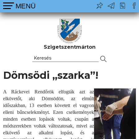
Szigetszentmárton
Dömsödi „szarka”!
A Ráckevei Rendőrök elfogták azt az
elkövetőt, aki Dömsödön, az elmúlt
időszakban, 13 esetben követett el vagyon
elleni bűncselekményt. Ezen cselkemények
minden esetben lopások voltak, csupán a
módszerekben voltak változatosak, mivel az
elkövető az alkalmi lopást, és a