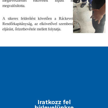
megtévesztéssel elkövetett lopást is
megvalósította.
A sikeres felderítést követően a Ráckevei
Rendőrkapitányság, az elkövetővel szembeni
eljárást, őrizetbevétele mellett folytatja.
Iratkozz fel
hírlevelünkre