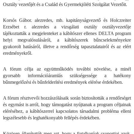
Osztály vezetőjét és a Család és Gyermekjóléti Szolgálat Vezetőit.
Korsós Gábor. alezredes, mb. kapitányságvezető és Holczreiter
Erzsébet r. alezredes a vizsgálati osztály osztályvezetője
tájékoztatták a megjelenteket a kábítószer ellenes DELTA program
helyi megvalósulásáról, a kábítószerek bűncselekményekre
gyakorolt hatásáról, illetve a rendőrség tapasztalatairól és az elért
eredményekről.
A fórum célja az együttműködés további növelése, a minél
gyorsabb információáramlás szükségessége a hatékony
bűnmegelőzési és bűnfelderítési eredmények elérése érdekében.
A fórum résztvevői hozzászólásaik során biztosították a rendőrséget
és egymást is arról, hogy támogatást nyújtanak a program céljainak
eléréséhez, a kábítószerrel kapcsolatos társadalmi probléma elleni
legszélesebb és leghatékonyabb fellépés érdekében.
Közösen állapították meg azt, hogy a fiatalkorúak csoportjai azok,