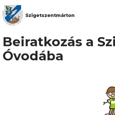
Szigetszentmárton
Beiratkozás a S
Óvodába