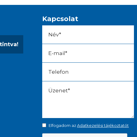
Kapcsolat
tintva!
Elfogadom az
Adatkezelési tájékoztatót