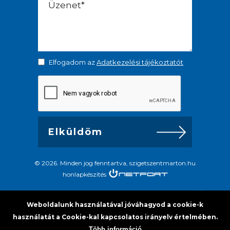
Elfogadom az
Adatkezelési tájékoztatót
© 2026. Minden jog fenntartva, szigetszentmarton.hu
honlapkészítés
Weboldalunk használatával jóváhagyod a cookie-k
használatát a Cookie-kal kapcsolatos irányelv értelmében.
Több információ